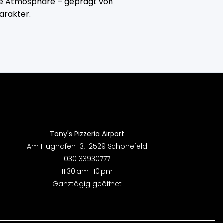
olle Atmosphäre – geprägt von
arakter.
Tony's Pizzeria Airport
Am Flughafen 13, 12529 Schönefeld
030 33930777
11:30 am–10 pm
Ganztägig geöffnet