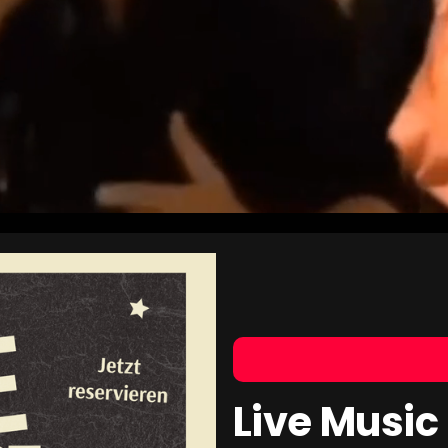
taliens in jedem Mome
e Begegnungen – jedes Gericht erzählt eine Gesc
mack und besonderen Augenblicken.
Live Music