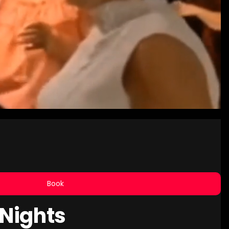
nt
hichte von
Book
 Nights