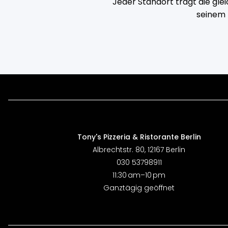
Jeder Standort trägt die gle
seinem 
Tony's Pizzeria & Ristorante Berlin
Albrechtstr. 80, 12167 Berlin
030 53798911
11:30 am–10 pm
Ganztägig geöffnet