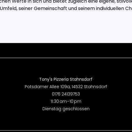
ichen Werte in sich und bietet zugleich eine eigene, stilv
Umfeld, seiner Gemeinschaft und seinem individuellen Ch
Tony's Pizzeria Stahnsdorf
Potsdamer Allee 109a, 14532 Stahnsdorf
0176 24139753
11:30 am–10 pm
Dienstag geschlossen